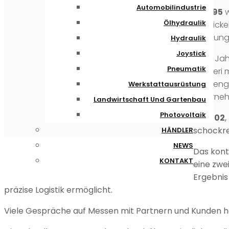
Automobilindustrie
1995
w
Ölhydraulik
entwicke
Dichtun
Hydraulik
Joystick
Im Ja
Pneumatik
Barbieri
Studieng
Werkstattausrüstung
Unternehm
Landwirtschaft Und Gartenbau
Photovoltaik
2002
schockr
HÄNDLER
NEWS
Das kont
KONTAKT
eine zwe
Ergebnis 
präzise Logistik ermöglicht.
Viele Gespräche auf Messen mit Partnern und Kunden h