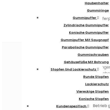
Haubenhalter
Se
Gummiringe
An
Gummipuffer
Liefe
umfas
Zylindrische Gummipuffer
Konische Gummipuffer
Gummipuffer Mit Saugnapf
Angelo
Parabolische Gummipuffer
Unterne
Gummischrauben
Das er
Gehäusefüße Mit Bohrung
Sprühger
‎Stopfen Und Lackierschutz
einfaches
Runde Stopfen
In
198
Lackierschutz
Firmeng
Viereckige Stopfen
Konische Stopfen
1994 
Betrieb
Kundenspezifisch