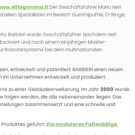
www.elitegomma.it
Der Geschäftsführer Mario Neri
tarken Spezialisten im Bereich Gummipuffer, O-Ringe,
rto Barbieri wurde Geschäftsführer. Nachdem Herr
absolviert und nach einem einjährigen Master-
 für Robotersysteme bei dem multinationalen
en, entwickelt und patentiert BARBIERI einen neuen
ch im Unternehmen entwickelt und produziert.
rte zu einer Gebäudeerweiterung. Im Jahr
2000
wurde
te folgen werden, die alle nebeneinander liegen. Das
Abteilungen zusammensetzt und eine schnelle und
 Produktes geführt:
Die modularen Faltenbälge
.