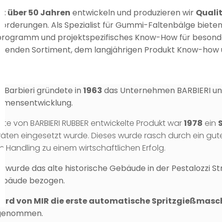
it über 50 Jahren
entwickeln und produzieren wir
Quali
forderungen. Als Spezialist für Gummi-Faltenbälge biete
rprogramm und projektspezifisches Know-How für besond
senden Sortiment, dem langjährigen Produkt Know-how un
 Barbieri gründete in
1963
das Unternehmen BARBIERI und 
hmensentwicklung.
ste von BARBIERI RUBBER entwickelte Produkt war
1978
ein
äten eingesetzt wurde. Dieses wurde rasch durch ein gutes
 Handling zu einem wirtschaftlichen Erfolg.
9
wurde das alte historische Gebäude in der Pestalozzi S
ebäude bezogen.
wird von MIR die erste automatische Spritzgießmasc
 genommen.