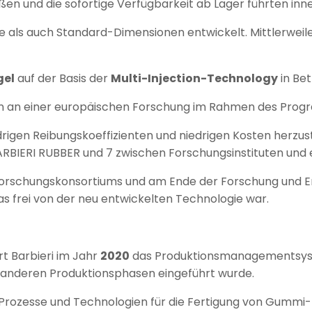
ßen und die sofortige Verfügbarkeit ab Lager führten inn
 als auch Standard-Dimensionen entwickelt. Mittlerweil
gel
auf der Basis der
Multi-Injection-Technology
in Be
en an einer europäischen Forschung im Rahmen des Pro
rigen Reibungskoeffizienten und niedrigen Kosten herzust
ARBIERI RUBBER und 7 zwischen Forschungsinstituten und 
 Forschungskonsortiums und am Ende der Forschung und En
das frei von der neu entwickelten Technologie war.
rt Barbieri im Jahr
2020
das Produktionsmanagementsyst
anderen Produktionsphasen eingeführt wurde.
 Prozesse und Technologien für die Fertigung von Gummi