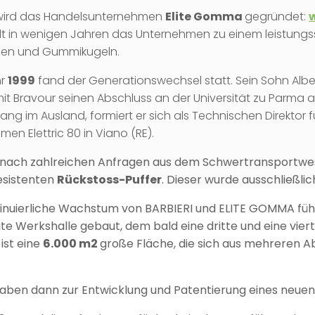
ird das Handelsunternehmen
Elite Gomma
gegründet:
lt in wenigen Jahren das Unternehmen zu einem leistungss
gen und Gummikugeln.
hr
1999
fand der Generationswechsel statt. Sein Sohn Albe
 mit Bravour seinen Abschluss an der Universität zu Parma 
ang im Ausland, formiert er sich als Technischen Direktor
en Elettric 80 in Viano (RE).
, nach zahlreichen Anfragen aus dem Schwertransportwes
esistenten
Rückstoss-Puffer
. Dieser wurde ausschließli
inuierliche Wachstum von BARBIERI und ELITE GOMMA füh
ite Werkshalle gebaut, dem bald eine dritte und eine vier
ist eine
6.000 m2
große Fläche, die sich aus mehreren 
aben dann zur Entwicklung und Patentierung eines neuen