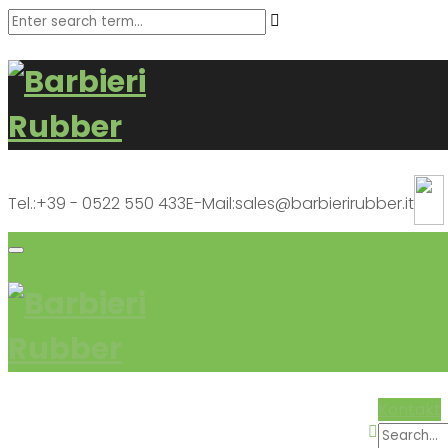
Tel.:
+39 - 0522 550 433
E-Mail:
sales@barbierirubber.it
Kontakt