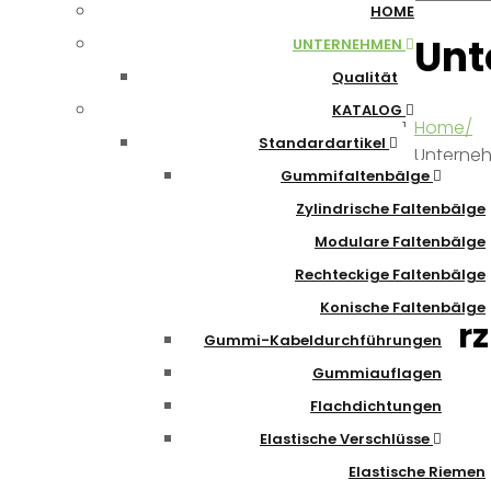
HOME
Unt
UNTERNEHMEN
Qualität
KATALOG
Home
Standardartikel
Unterne
Gummifaltenbälge
Zylindrische Faltenbälge
Modulare Faltenbälge
Rechteckige Faltenbälge
Konische Faltenbälge
Herz
‎Gummi-Kabeldurchführungen
Gummiauflagen
Flachdichtungen
Elastische Verschlüsse
Elastische Riemen