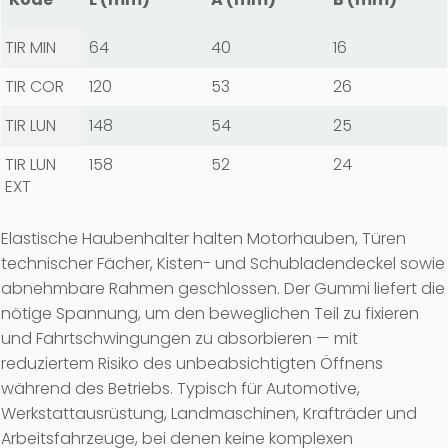
TIR MIN
64
40
16
TIR COR
120
53
26
TIR LUN
148
54
25
TIR LUN
158
52
24
EXT
Elastische Haubenhalter halten Motorhauben, Türen
technischer Fächer, Kisten- und Schubladendeckel sowie
abnehmbare Rahmen geschlossen. Der Gummi liefert die
nötige Spannung, um den beweglichen Teil zu fixieren
und Fahrtschwingungen zu absorbieren — mit
reduziertem Risiko des unbeabsichtigten Öffnens
während des Betriebs. Typisch für Automotive,
Werkstattausrüstung, Landmaschinen, Krafträder und
Arbeitsfahrzeuge, bei denen keine komplexen