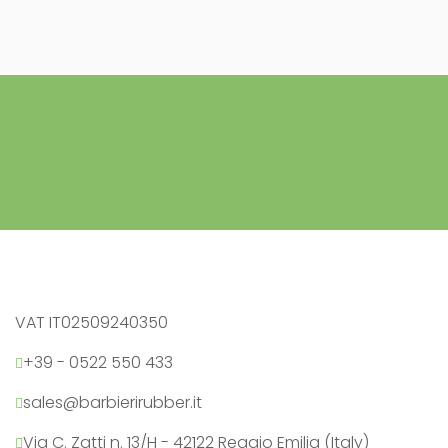
VAT IT02509240350
+39 - 0522 550 433
sales@barbierirubber.it
Via C. Zatti n. 13/H - 42122 Reggio Emilia (Italy)