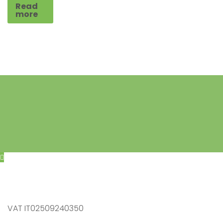
Read
more
VAT IT02509240350